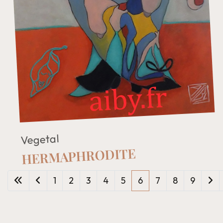
Vegetal
HERMAPHRODITE
1
2
3
4
5
6
7
8
9