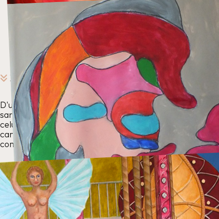
L'évolution d'un carrousel dans l'abstraction
D'une interpretation d'un carrousel
sans montrer toute la structure de
celui-ci vers une réinterprétation du
carrousel en style cubisme à la
composition abstraite du manège