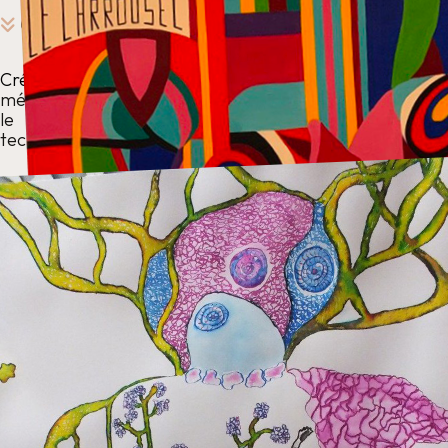
On naît de la terre...
Créer un
personnage en
mélangeant le végétal et l’humain et
le décliner dans différentes
techniques.